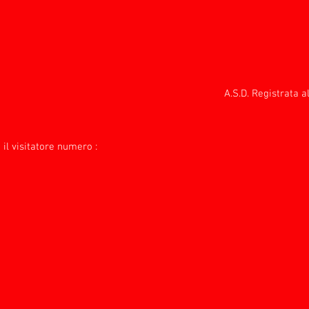
A.S.D. Registrata 
 il visitatore numero :