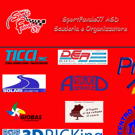
SportFavale07 ASD
Scuderia e Organizzatore