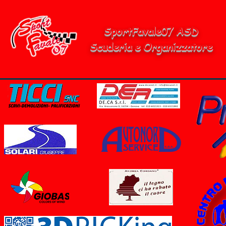
SportFavale07 ASD
Scuderia e Organizzatore