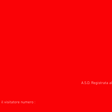
A.S.D. Registrata 
 il visitatore numero :